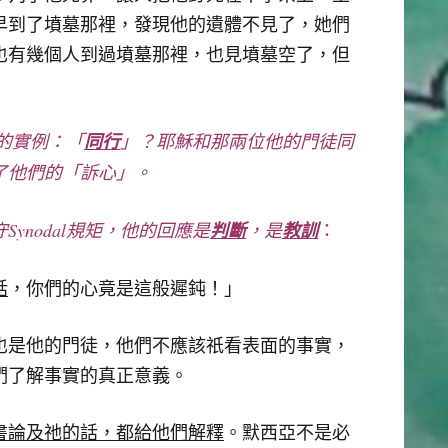
早到了墳墓那裡，發現他的遺體不見了，她們
也有幾個人到過墳墓那裡，也見墳墓空了，但
的實例
：「
同行
」
？
耶穌和那兩位他的門徒同
了他們的「訴心
」。
守
Synodal
規矩
，
他的回應是
判斷
，
是
教訓
：
話
，你們的心竟是這般遲鈍！」
也是他的門徒，他們不應該祇看表面的事實，
們了解事實的真正意義。
書論及祂的話
，
都給他們解釋
。默西亞不是必