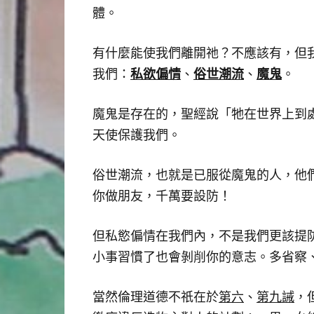
體。
有什麼能使我們離開祂？不應該有，但
私欲偏情
俗世潮流
魔鬼
我們：
、
、
。
魔鬼是存在的，聖經說「牠在世界上到
天使保護我們。
俗世潮流，也就是已服從魔鬼的人，他
你做朋友，千萬要設防！
但私慾偏情在我們內，不是我們更該提
小事習慣了也會剝削你的意志。多省察
當然倫理道德不祇在於
第六
、
第九誡
，