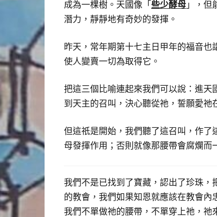
些少酵母
成為一棵樹。天國像「
」，但
潛力，靜靜地有奇妙的發揮。
昨天，常年期第十七主日甲年的福音也
使人變賣一切為取得它。
把這三個比喻連起來我們可以說：進天
到天主的召叫，決心聽從祂，誓願愛祂
但這祇是開始，我們聽了這召叫，作了
母發揮作用；否則就像那腰帶會腐爛而
我們不是已找到了寶藏，認出了珍珠，
的教會，我們如果知恩就應該在教會內
我們不單做祂的腰帶，不單穿上祂，祂