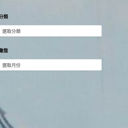
分類
分
類
彙整
彙
整