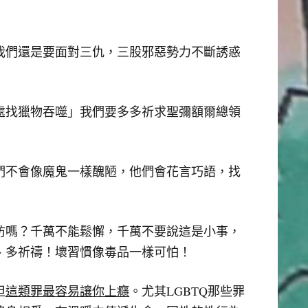
我們還是要面對三仇，三股邪惡勢力不斷誘惑
處找獵物吞噬」我們要多多祈求聖彌額爾總領
們不會像魔鬼一樣醜陋，他們會花言巧語，找
防嗎？千萬不能鬆懈，千萬不要說這是小事，
、多祈禱！壞習慣像毒品一樣可怕！
但
這類罪最容易讓你上癮
。尤其LGBTQ那些罪