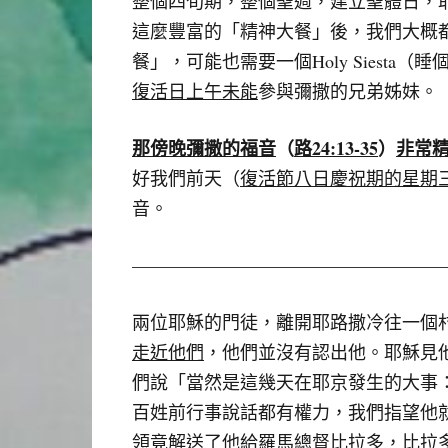
整個四旬期，整個聖週，建立聖體日，
這麼豐富的「精神大餐」後，我們大概
餐」，可能也需要一個Holy Siest
復活日上午未能
參與彌撒的兄弟姊妹。
那傍晚彌撒的福音
（
路
24:13-35
）
非常
好我們前天（
復活節八日慶祝期的星期
音。
—————————————————
兩位耶穌的門徒，離開耶路撒冷往一個
走近他們
，他們並沒有認出他。耶穌見
們說「當然是這幾天在耶京發生的大事
百姓前行事說話都有權力，我們指望他
領竟解送了他給羅馬總督比拉多，比拉