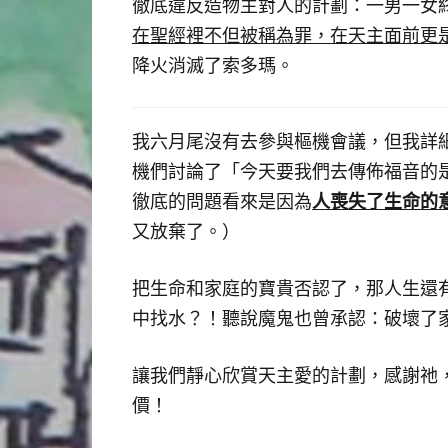
徹底違反造物主對人的計劃：一男一女
在聖經裡不但被稱為罪
，
在天主面前更
降火消滅了索多瑪。
我六月尾沒有去參與樞機會議，但我詳
機們討論了「今天要我們去傳佈福音的
人
喪失了生命的
徹底的問題看來是因為
又放棄了。）
把生命和家庭的寶貴否認了，那人生還
中找水？！聽說魔鬼也曾承認：破壞了
讓我們靜心欣賞天主愛的計劃，感謝祂
價！