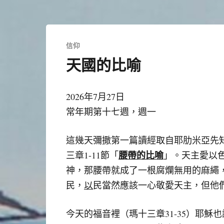
信仰
天國的比喻
2026年7月27日
常年期第十七週，週一
這幾天彌撒第一篇讀經取自耶肋米亞先
腰帶的比喻
三章1-11節「
」。天主愛以
神，那腰帶就成了一根腐爛無用的麻繩
民，
以
民當然應該一心敬愛天主，但他
今天的福音裡（瑪十三章31-35）耶穌