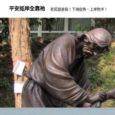
Skip
平安抵岸全靠祂
to
老若瑟是我！下海捉魚，上岸牧羊！
content