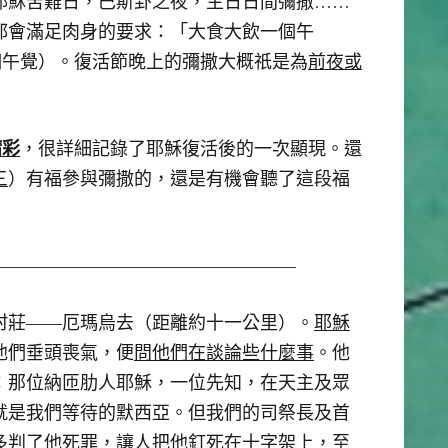
耶穌苦難日，巴斯卦之夜，主日日間彌撒……
都會滿足肉身的要求：「大食大飲一個午
a（睡個午覺）。復活節晚上的彌撒大概祇是為
前夜或
精彩
，很詳細記錄了耶穌復活後的一次顯現。還
三
）有福參與彌撒的，還是有機會聽了這段福
—————————————————
村莊――厄瑪烏去（距離約十一公里）。
耶穌
他們垂頭喪氣，便
問他們在談論些什麼事
。他
：那位納匝肋人耶穌，一位先知，在天主及眾
就是我們等待的默西亞。但我們的司祭長及首
多判了他死罪，讓人把他釘死在十字架上，至