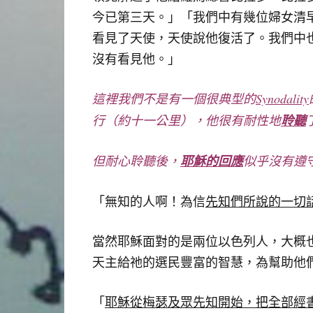
今已第三天。」「我們中有幾位婦女清
看見了天使，天使說他復活了。我們中
沒有看見他。」
這裡我們不是有一個很典型的
Synodality
行（約十一公里
），
他很有耐性地
聆聽
但耐心聆聽後
，
耶穌的回應
似乎沒有遵
「無知的人啊！為信
先知們所說的一切
當然耶穌面對的是兩位以色列人，大概
天主給祂的選民豐富的智慧，為幫助他
「
耶穌從梅瑟及眾先知開始，把全部經