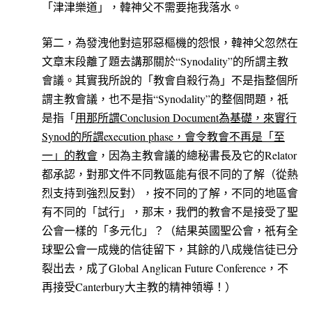
「津津樂道」，韓神父不需要拖我落水。
第二，為發洩他對這邪惡樞機的怨恨，韓神父忽然在
文章末段離了題去講那關於“Synodality”的所謂主教
會議。其實我所說的「教會自殺行為」不是指整個所
謂主教會議，也不是指“Synodality”的整個問題，祇
是指「
用那所謂
Conclusion Document
為基礎
，
來實行
Synod
的所謂
execution phase
，
會令教會不再是
「至
一
」
的教會
，因為主教會議的總秘書長及它的Relator
都承認，對那文件不同教區能有很不同的了解（從熱
烈支持到強烈反對），按不同的了解，不同的地區會
有不同的「試行」，那末，我們的教會不是接受了聖
公會一樣的「多元化」？（結果英國聖公會，祇有全
球聖公會一成幾的信徒留下，其餘的八成幾信徒已分
裂出去，成了Global Anglican Future Conference，不
再接受Canterbury大主教的精神領導！）