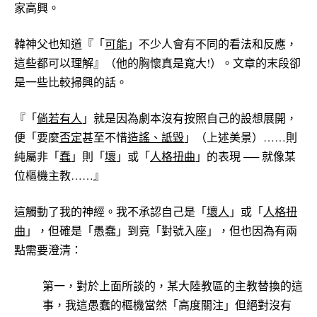
家高興。
韓神父也知道『「
可能
」不少人會有不同的看法和反應，
這些都可以理解』（他的胸懷真是寬大!）。文章的末段卻
是一些比較掃興的話。
『「
倘若有人
」就是因為劇本沒有按照自己的設想展開，
便「要麼
否定
甚至不惜
造謠
、
詆毀
」（上述美景）……則
純屬非「
蠢
」則「
壞
」或「
人格扭曲
」的表現 ── 就像某
位樞機主教……』
這觸動了我的神經。我不承認自己是「
壞人
」或「
人格扭
曲
」，但確是「愚蠢」到竟「對號入座」，但也因為有兩
點需要澄清：
第一，對於上面所談的，某大陸教區的主教替換的這
事，我這愚蠢的樞機當然「高度關注」但絕對沒有