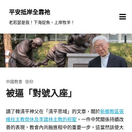
Skip
to
平安抵岸全靠祂
content
老若瑟是我！下海捉魚，上岸牧羊！
中國教會
信仰
被逼「對號入座」
讀了韓清平神父在「清平思域」的文章，關於
新鄉教區張
維柱主教榮休及李建林主教的祝聖
，一件中梵關係持續改
善的表現，教會內共融進程中的重要一步。這當然該使大