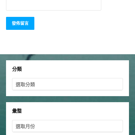
分類
分
類
彙整
彙
整