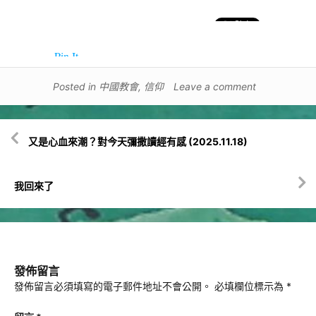
Pin It
Posted in
中國教會
,
信仰
Leave a comment
文
又是心血來潮？對今天彌撒讀經有感 (2025.11.18)
章
導
覽
我回來了
發佈留言
發佈留言必須填寫的電子郵件地址不會公開。
必填欄位標示為
*