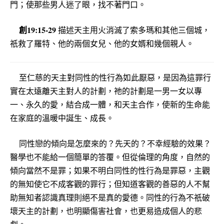
門；使那些男人迷了眼，找不著門口。
創19:15-29
描述天主用火消滅了索多瑪和其他三個城，
祇救了羅特、他的兩個女兒、他的女婿和幾個親人。
至仁慈的天主對同性的性行為如此厭惡，是因為這罪行
實在太遠離天主對人的計劃，祂的計劃是一男一女以專
一、永久的愛，結合成一體，和天主合作，使新的生命能
在家庭的溫暖中誕生、成長。
同性戀的傾向是怎麼來的？先天的？不幸經驗的效果？
醫學也不能給一個簡單的答覆。但從倫理的角度，自然的
傾向當然不是罪；如果不明白同性的性行為是罪惡，主觀
的無知使它不成客觀的罪行；但知道客觀的善惡的人不幫
助無知者認識真理則絕不是真的愛德。同性的行為不祇破
壞天主的計劃，也明顯傷害社會，也更易造成個人的悲