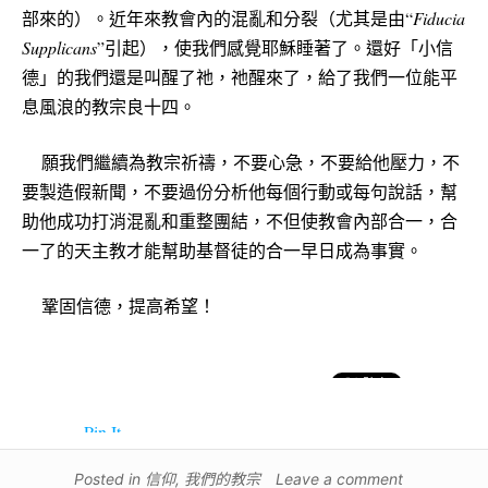
部來的）。近年來教會內的混亂和分裂（尤其是由“
Fiducia
Supplicans
”引起），使我們感覺耶穌睡著了。還好「小信
德」的我們還是叫醒了祂，祂醒來了，給了我們一位能平
息風浪的教宗良十四。
願我們繼續為教宗祈禱，不要心急，不要給他壓力，不
要製造假新聞，不要過份分析他每個行動或每句說話，幫
助他成功打消混亂和重整團結，不但使教會內部合一，合
一了的天主教才能幫助基督徒的合一早日成為事實。
鞏固信德，提高希望！
Pin It
Posted in
信仰
,
我們的教宗
Leave a comment