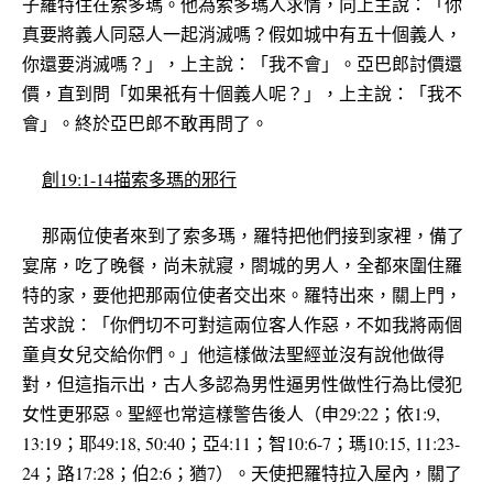
子羅特住在索多瑪。他為索多瑪人求情，向上主說：「你
真要將義人同惡人一起消滅嗎？假如城中有五十個義人，
你還要消滅嗎？」，上主說：「我不會」。亞巴郎討價還
價，直到問「如果祇有十個義人呢？」，上主說：「我不
會」。終於亞巴郎不敢再問了。
創19:1-14描索多瑪的邪行
那兩位使者來到了索多瑪，羅特把他們接到家裡，備了
宴席，吃了晚餐，尚未就寢，閤城的男人，全都來圍住羅
特的家，要他把那兩位使者交出來。羅特出來，關上門，
苦求說：「你們切不可對這兩位客人作惡，不如我將兩個
童貞女兒交給你們。」他這樣做法聖經並沒有說他做得
對，但這指示出，古人多認為男性逼男性做性行為比侵犯
女性更邪惡。聖經也常這樣警告後人（申29:22；依1:9,
13:19；耶49:18, 50:40；亞4:11；智10:6-7；瑪10:15, 11:23-
24；路17:28；伯2:6；猶7）。天使把羅特拉入屋內，關了