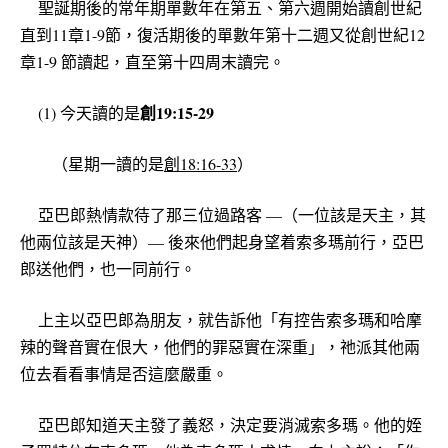
聖誕期後的常年期單數年在第五、第六週開始讀創世紀
直到11章1-9節，復活期後的單數年第十二週又從創世紀12
章1-9 節讀起，直至第十四周末讀完。
創19:15-29
(1) 今天讀的是
（星期一讀的是
創18:16-33
）
亞巴郎熱情款待了那三位過路客 —（一位該是天主，其
他兩位該是天神）— 後來他們起身望着索多瑪前行，亞巴
郎送他們，也一同前行。
上主以亞巴郎為朋友，就告訴他「有控告索多瑪和哈摩
辣的聲音實在佷大，他們的罪惡實在深重」，祂派其他兩
位去看看事情是否這麼嚴重。
亞巴郎知道天主發了義怒，決定要消滅索多瑪。他的姪