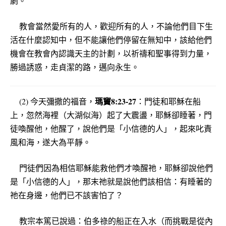
劇。
教會當然愛所有的人，歡迎所有的人，不論他們目下生
活在什麼認知中，但不能讓他們停留在無知中，該給他們
機會在教會內認識天主的計劃，以祈禱和聖事得到力量，
勝過誘惑，走貞潔的路，邁向永生。
瑪竇8:23-27
(2) 今天彌撒的福音，
：門徒和耶穌在船
上，忽然海裡（大湖似海）起了大震盪，耶穌卻睡著，門
徒喚醒他，他醒了，說他們是「小信德的人」，起來叱責
風和海，遂大為平靜。
門徒們因為相信耶穌能救他們才喚醒祂，耶穌卻說他們
是「小信德的人」，那末祂就是說他們該相信：有睡著的
祂在身邊，他們已不該害怕了？
教宗本篤已說過：伯多祿的船正在入水（而挑戰是從內