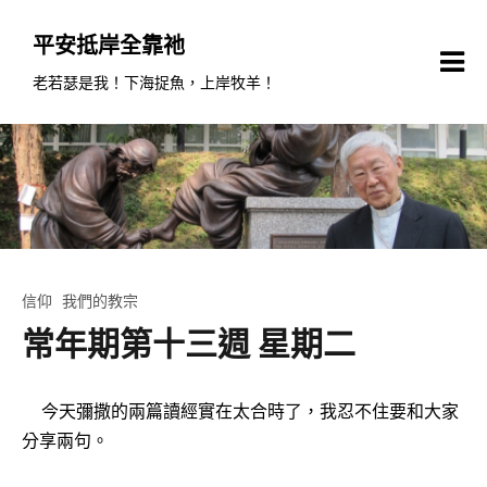
Skip
to
平安抵岸全靠祂
content
老若瑟是我！下海捉魚，上岸牧羊！
信仰
我們的教宗
常年期第十三週 星期二
今天彌撒的兩篇讀經實在太合時了，我忍不住要和大家
分享兩句。