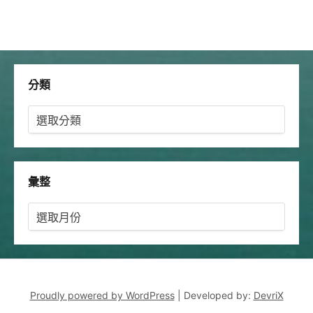
分類
分
類
彙整
彙
整
Proudly powered by WordPress
|
Developed by:
DevriX